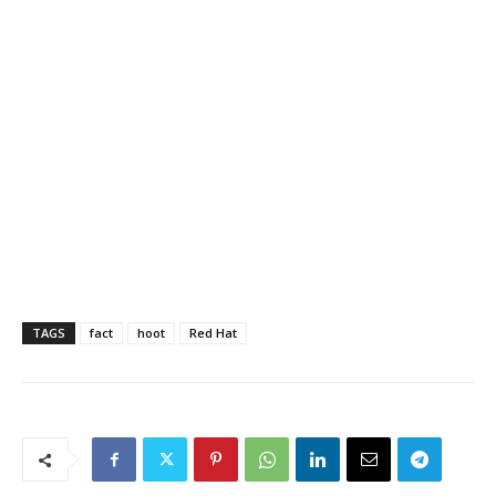
TAGS
fact
hoot
Red Hat