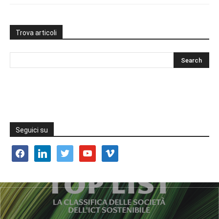
Trova articoli
Seguici su
facebook
linkedin
twitter
youtube
vimeo