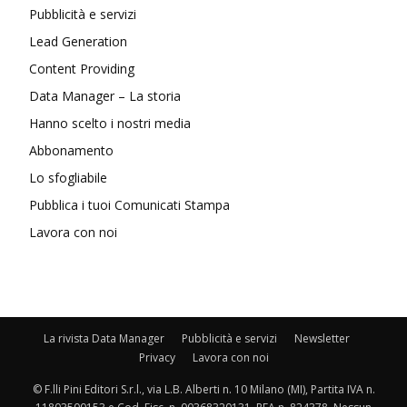
Pubblicità e servizi
Lead Generation
Content Providing
Data Manager – La storia
Hanno scelto i nostri media
Abbonamento
Lo sfogliabile
Pubblica i tuoi Comunicati Stampa
Lavora con noi
La rivista Data Manager
Pubblicità e servizi
Newsletter
Privacy
Lavora con noi
© F.lli Pini Editori S.r.l., via L.B. Alberti n. 10 Milano (MI), Partita IVA n.