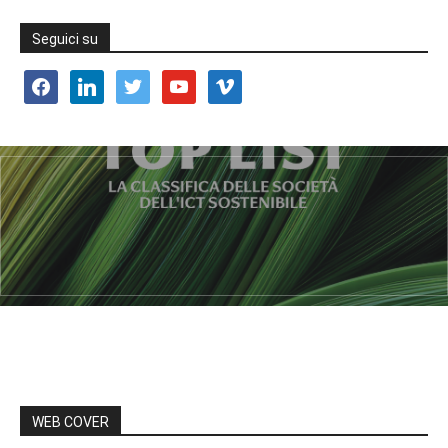
Seguici su
facebook
linkedin
twitter
youtube
vimeo
WEB COVER