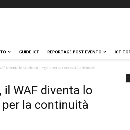
ATO
GUIDE ICT
REPORTAGE POST EVENTO
ICT TO
WAF diventa lo scudo strategico per la continuità aziendale
 il WAF diventa lo
per la continuità