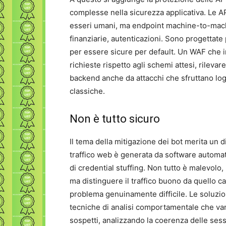
complesse nella sicurezza applicativa. Le A
esseri umani, ma endpoint machine-to-machi
finanziarie, autenticazioni. Sono progettate
per essere sicure per default. Un WAF che in
richieste rispetto agli schemi attesi, rileva
backend anche da attacchi che sfruttano logi
classiche.
Non è tutto sicuro
Il tema della mitigazione dei bot merita un d
traffico web è generata da software automati
di credential stuffing. Non tutto è malevolo,
ma distinguere il traffico buono da quello catt
problema genuinamente difficile. Le soluzio
tecniche di analisi comportamentale che va
sospetti, analizzando la coerenza delle sessio