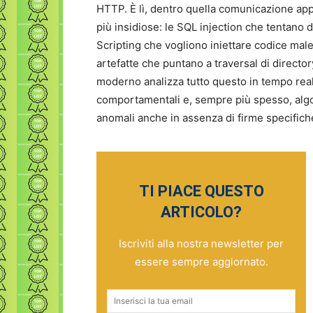
HTTP. È lì, dentro quella comunicazione ap
più insidiose: le SQL injection che tentano 
Scripting che vogliono iniettare codice malev
artefatte che puntano a traversal di direct
moderno analizza tutto questo in tempo real
comportamentali e, sempre più spesso, algor
anomali anche in assenza di firme specifich
TI PIACE QUESTO
ARTICOLO?
Iscriviti alla nostra newsletter per
essere sempre aggiornato.