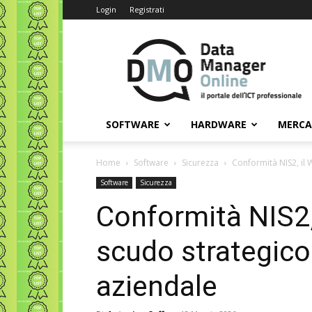
Login
Registrati
Data
Manager
Online
SOFTWARE
HARDWARE
MERC
Home
Software
Sicurezza
Conformità NIS2, il 
Software
Sicurezza
Conformità NIS2,
scudo strategico 
aziendale