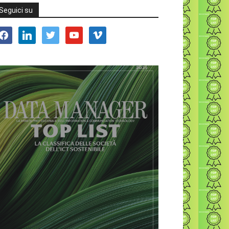
Seguici su
acebook
linkedin
twitter
youtube
vimeo