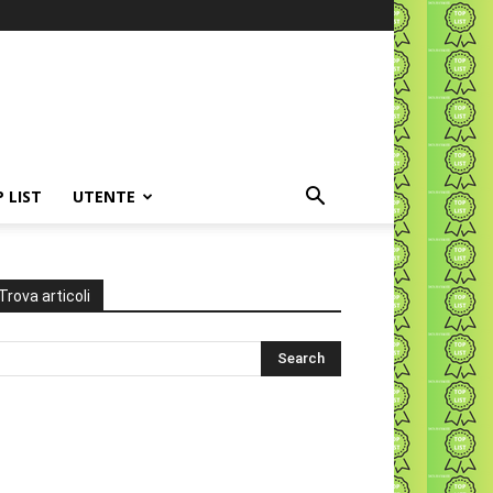
P LIST
UTENTE
Trova articoli