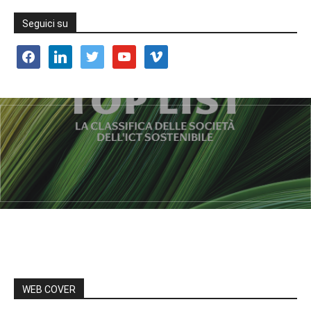
Seguici su
facebook
linkedin
twitter
youtube
vimeo
WEB COVER