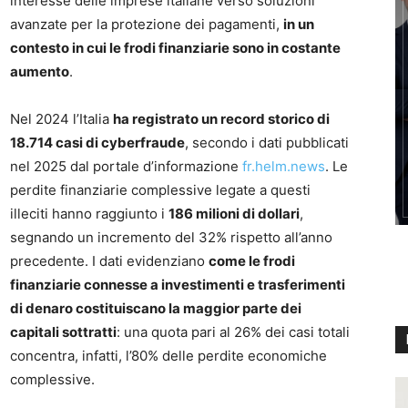
interesse delle imprese italiane verso soluzioni
avanzate per la protezione dei pagamenti,
in un
contesto in cui le frodi finanziarie sono in costante
aumento
.
Nel 2024 l’Italia
ha registrato un record storico di
18.714 casi di cyberfraude
, secondo i dati pubblicati
nel 2025 dal portale d’informazione
fr.helm.news
. Le
perdite finanziarie complessive legate a questi
illeciti hanno raggiunto i
186 milioni di dollari
,
segnando un incremento del 32% rispetto all’anno
precedente. I dati evidenziano
come le frodi
finanziarie connesse a investimenti e trasferimenti
di denaro costituiscano la maggior parte dei
capitali sottratti
: una quota pari al 26% dei casi totali
concentra, infatti, l’80% delle perdite economiche
complessive.