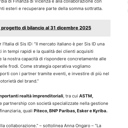
dia di Finanza di Vicenza e alla collaborazione con
onti esteri e recuperare parte della somma sottratta.
l progetto di bilancio al 31 dicembre 2025
’Italia di Sis ID: “Il mercato italiano è per Sis ID una
i in tempi rapidi e la qualità dei clienti acquisiti
 e la nostra capacità di rispondere concretamente alle
lle frodi. Come strategia operativa vogliamo
porti con i partner tramite eventi, e investire di più nel
otorietà del brand.”
mportanti realtà imprenditoriali
, tra cui
ASTM,
e partnership con società specializzate nella gestione
finanziaria, quali
Piteco, BNP Paribas, Esker e Kyriba.
lla collaborazione.” – sottolinea Anna Ongaro – “La