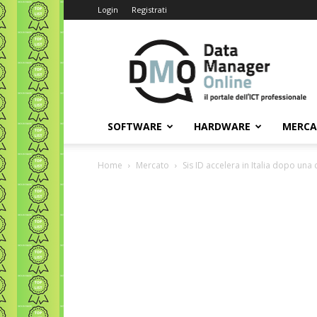
Login
Registrati
Data
Manager
Online
SOFTWARE
HARDWARE
MERC
Home
Mercato
Sis ID accelera in Italia dopo una