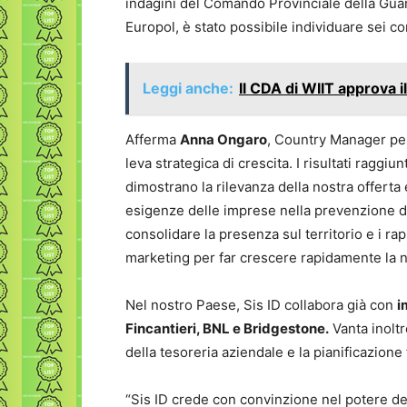
indagini del Comando Provinciale della Guar
Europol, è stato possibile individuare sei c
Leggi anche:
Il CDA di WIIT approva i
Afferma
Anna Ongaro
, Country Manager per l
leva strategica di crescita. I risultati raggiunt
dimostrano la rilevanza della nostra offerta
esigenze delle imprese nella prevenzione de
consolidare la presenza sul territorio e i rap
marketing per far crescere rapidamente la n
Nel nostro Paese, Sis ID collabora già con
i
Fincantieri, BNL e Bridgestone.
Vanta inoltr
della tesoreria aziendale e la pianificazione 
“Sis ID crede con convinzione nel potere de