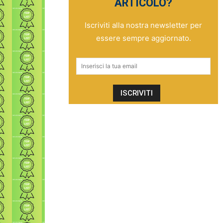
ARTICOLO?
Iscriviti alla nostra newsletter per
essere sempre aggiornato.