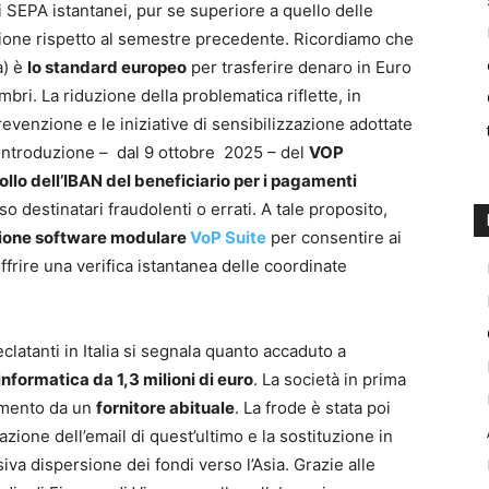
ci SEPA istantanei, pur se superiore a quello delle
uzione rispetto al semestre precedente. Ricordiamo che
a) è
lo standard europeo
per trasferire denaro in Euro
mbri. La riduzione della problematica riflette, in
prevenzione e le iniziative di sensibilizzazione adottate
’introduzione – dal 9 ottobre 2025 – del
VOP
rollo dell’IBAN del beneficiario per i pagamenti
erso destinatari fraudolenti o errati. A tale proposito,
zione software modulare
VoP Suite
per consentire ai
ffrire una verifica istantanea delle coordinate
 eclatanti in Italia si segnala quanto accaduto a
 informatica da 1,3 milioni di euro
. La società in prima
gamento da un
fornitore abituale
. La frode è stata poi
azione dell’email di quest’ultimo e la sostituzione in
a dispersione dei fondi verso l’Asia. Grazie alle