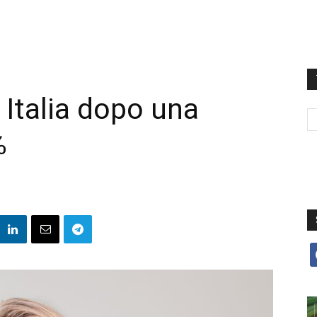
n Italia dopo una
%
f