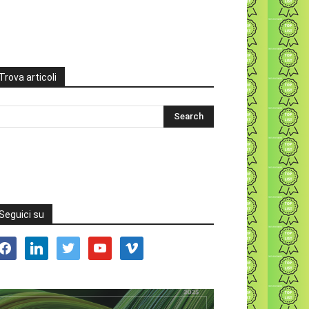
Trova articoli
Seguici su
acebook
linkedin
twitter
youtube
vimeo