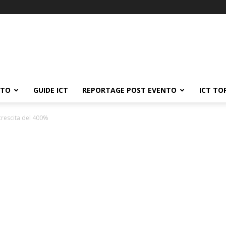
ATO
GUIDE ICT
REPORTAGE POST EVENTO
ICT TO
 crescita del 400%