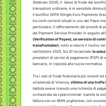
(febbraio 2026), il tasso di frode dei bonifi
transazioni ordinarie, è in sensibile dimin
il bonifico SEPA (Single Euro Payments Are
tra conti correnti situati in uno dei Paesi me
particolare, il rafforzamento dei presidi di 
dai Payment Service Provider in seguito all
(Verification of Payee), un servizio di cont
transfrontalieri
, volto a ridurre il rischio v
nell’ottobre 2025, Sis ID ha lanciato
la solu
prestatori di servizi di pagamento (PSP) di o
bancarie, in risposta alla nuova normativa.
Tra i casi di frode finanziaria più recenti ed
un’azienda di Vicenza,
vittima di una truffa
battuta aveva ricevuto una richiesta di pa
orchestrata da cybercriminali tramite la viol
fattura con un IBAN ungherese, con successiv