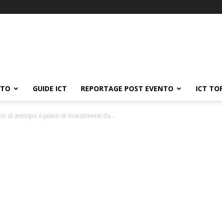
ATO
GUIDE ICT
REPORTAGE POST EVENTO
ICT TO
i anticipo il piano di investimenti da...