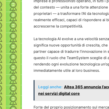
imprese e professionisti operano, in tutti i
del contesto — unita a una forte attenzione a
proprietari — a trasformare l’AI da tecnologia
realmente efficaci, capaci di rispondere ai b
accrescerne la competitività.
La tecnologia AI evolve a una velocità senz
significa nuove opportunità di crescita, che
partner capace di tradurre l’innovazione in s
questo il ruolo che TeamSystem sceglie di 
rendendo ogni evoluzione tecnologica un’op
immediatamente utile al loro business.
Leggi anche:
Altea 365 annuncia l’ac
nei servizi digital core
Forte del proprio posizionamento sul mercato