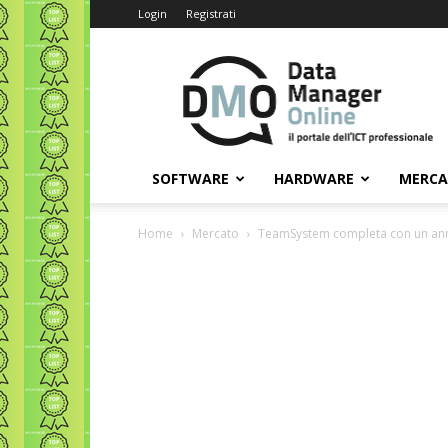
Login
Registrati
Data
Manager
Online
SOFTWARE
HARDWARE
MERC
Home
Mercato
TeamSystem completa con un anno d