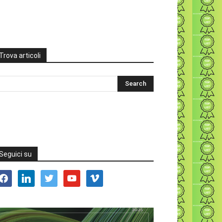
Trova articoli
Seguici su
acebook
linkedin
twitter
youtube
vimeo