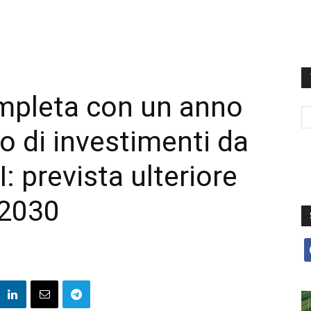
pleta con un anno
no di investimenti da
I: prevista ulteriore
 2030
f