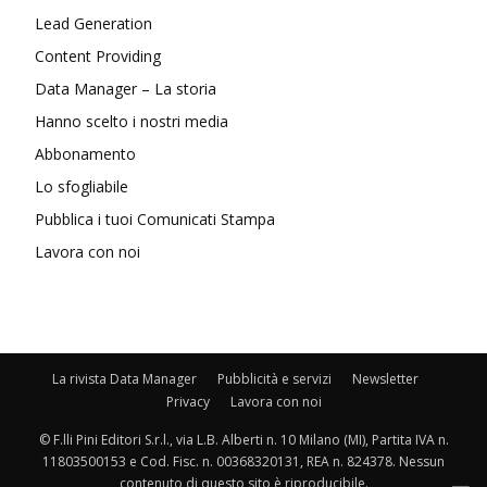
Lead Generation
Content Providing
Data Manager – La storia
Hanno scelto i nostri media
Abbonamento
Lo sfogliabile
Pubblica i tuoi Comunicati Stampa
Lavora con noi
La rivista Data Manager
Pubblicità e servizi
Newsletter
Privacy
Lavora con noi
© F.lli Pini Editori S.r.l., via L.B. Alberti n. 10 Milano (MI), Partita IVA n.
11803500153 e Cod. Fisc. n. 00368320131, REA n. 824378. Nessun
contenuto di questo sito è riproducibile.