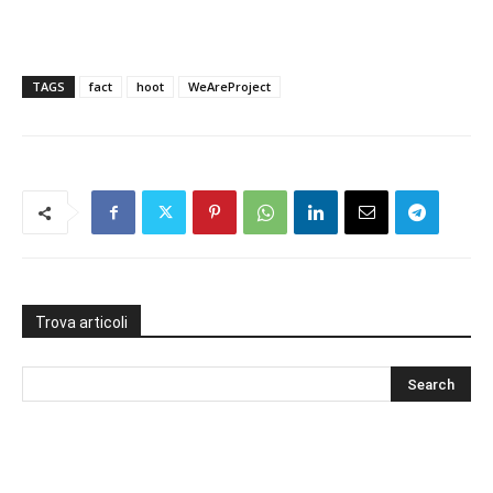
TAGS
fact
hoot
WeAreProject
Trova articoli