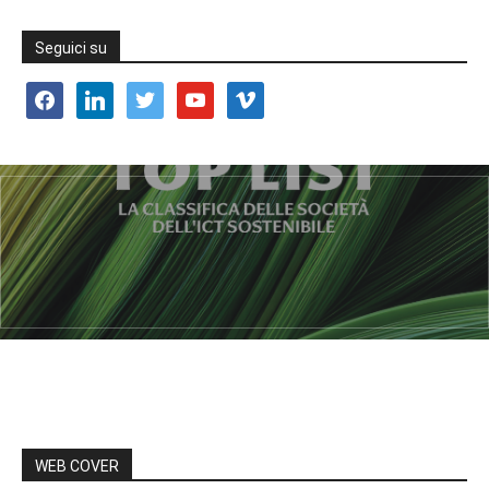
Seguici su
facebook
linkedin
twitter
youtube
vimeo
WEB COVER