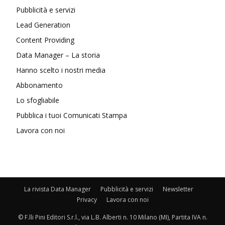
Pubblicità e servizi
Lead Generation
Content Providing
Data Manager – La storia
Hanno scelto i nostri media
Abbonamento
Lo sfogliabile
Pubblica i tuoi Comunicati Stampa
Lavora con noi
La rivista Data Manager
Pubblicità e servizi
Newsletter
Privacy
Lavora con noi
© F.lli Pini Editori S.r.l., via L.B. Alberti n. 10 Milano (MI), Partita IVA n.