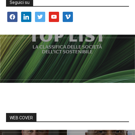
Seguici su
facebook
linkedin
twitter
youtube
vimeo
WEB COVER