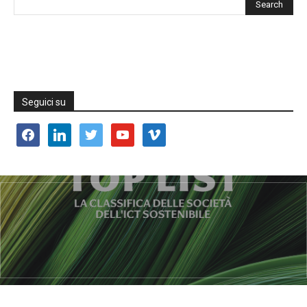
Seguici su
facebook
linkedin
twitter
youtube
vimeo