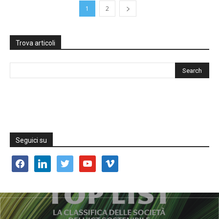
1
2
Trova articoli
Seguici su
facebook
linkedin
twitter
youtube
vimeo