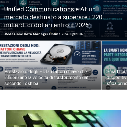
Unified Communications e AI: un
mercato destinato a superare i 220
miliardi di dollari entro il 2026
Redazione Data Manager Online
-
24 Luglio 2026
Prestazioni degli HDD: i fattori chiave che
Smart home
influenzano la velocità di trasferimento dati
dispositivi
secondo Toshiba
sfida prin