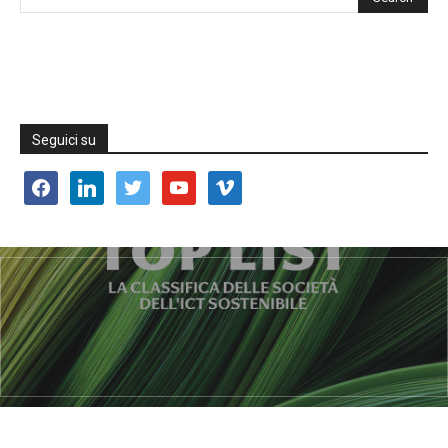
Seguici su
facebook
linkedin
twitter
youtube
vimeo