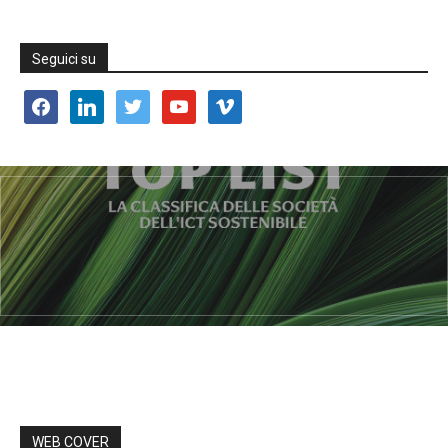
Seguici su
facebook
linkedin
twitter
youtube
vimeo
WEB COVER