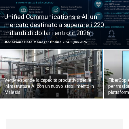
Unified Communications e AI: un
mercato destinato a superare i 220
miliardi di dollari entro il 2026
Redazione Data Manager Online
-
24 Luglio 2026
Vertiv espande la capacità produttiva per le
FiberCop 
infrastrutture AI con un nuovo stabilimento in
per trasfor
Malesia
piattaform