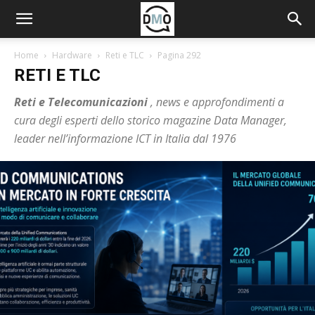
Home
Hardware
Reti e TLC
Pagina 292
RETI E TLC
Reti e Telecomunicazioni
, news e approfondimenti a
cura degli esperti dello storico magazine Data Manager,
leader nell’informazione ICT in Italia dal 1976