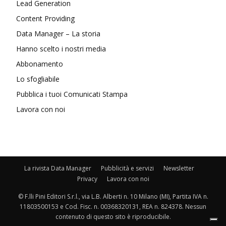
Lead Generation
Content Providing
Data Manager – La storia
Hanno scelto i nostri media
Abbonamento
Lo sfogliabile
Pubblica i tuoi Comunicati Stampa
Lavora con noi
La rivista Data Manager
Pubblicità e servizi
Newsletter
Privacy
Lavora con noi
© F.lli Pini Editori S.r.l., via L.B. Alberti n. 10 Milano (MI), Partita IVA n.
11803500153 e Cod. Fisc. n. 00368320131, REA n. 824378. Nessun
contenuto di questo sito è riproducibile.