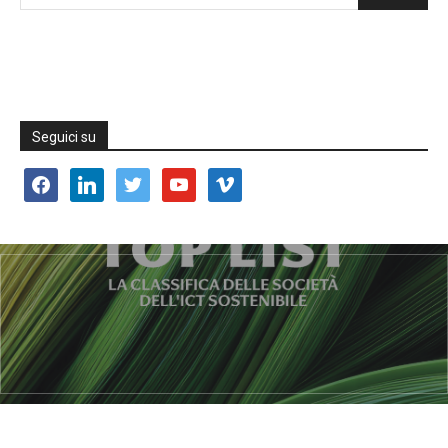
Seguici su
facebook
linkedin
twitter
youtube
vimeo