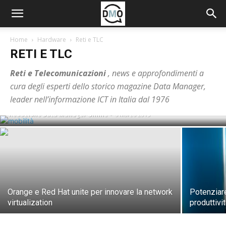
Home
Hardware
Reti e TLC
RETI E TLC
Reti e Telecomunicazioni
, news e approfondimenti a
Enterprise mobility, obiettivo agilità
cura degli esperti dello storico magazine Data Manager,
aziendale
leader nell’informazione ICT in Italia dal 1976
Redazione Data Manager Online
-
6 Marzo 2015
Orange e Red Hat unite per innovare la network
Potenziare
virtualization
produttivi