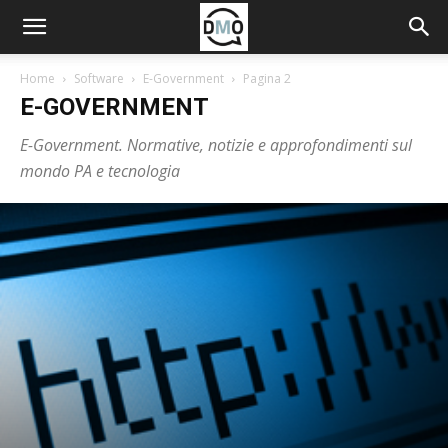
Home
Software
E-Government
Pagina 2
E-GOVERNMENT
E-Government. Normative, notizie e approfondimenti sul
mondo PA e tecnologia