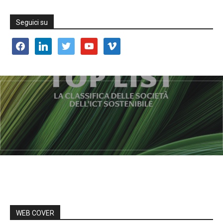
Seguici su
facebook
linkedin
twitter
youtube
vimeo
WEB COVER