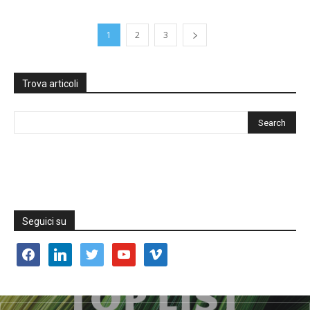
1
2
3
Trova articoli
Seguici su
facebook
linkedin
twitter
youtube
vimeo