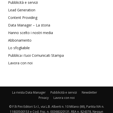
Pubblicità e servizi
Lead Generation
Content Providing
Data Manager – La storia
Hanno scelto i nostri media
Abbonamento
Lo sfogliabile
Pubblica i tuoi Comunicati Stampa
Lavora con noi
La rivista Data Manager
Pubblicità e servizi
Newsletter
Privacy
Lavora con noi
© F.lli Pini Editori S.r.l., via L.B. Alberti n. 10 Milano (MI), Partita IVA n.
11803500153 e Cod. Fisc. n. 00368320131, REA n. 824378. Nessun