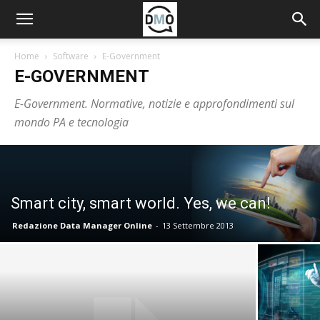
Home
Software
E-Government
E-GOVERNMENT
E-Government. Normative, notizie e approfondimenti sul
mondo PA e tecnologia
Smart city, smart world. Yes, we can!
Redazione Data Manager Online
-
13 Settembre 2013