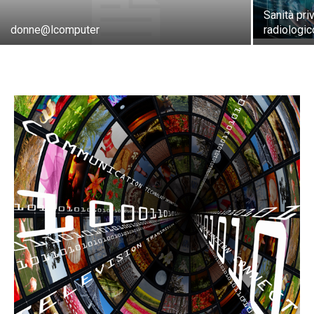
Sanità pri
donne@lcomputer
radiologi