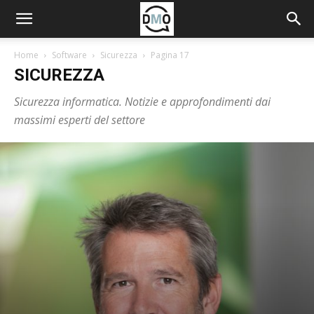
Home
Software
Sicurezza
Pagina 17
SICUREZZA
Sicurezza informatica. Notizie e approfondimenti dai
massimi esperti del settore