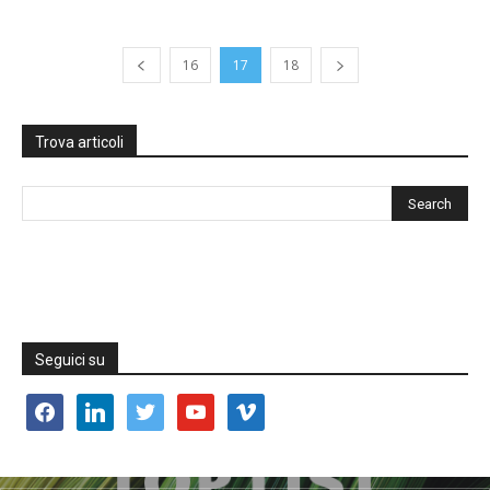
16
17
18
Trova articoli
Seguici su
facebook
linkedin
twitter
youtube
vimeo