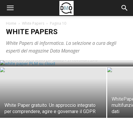
Home
White Papers
Pagina 10
WHITE PAPERS
White Paper gratuito : la strada verso il
White Papers di informatica. La selezione a cura degli
PLM su cloud
esperti del magazine Data Manager
Redazione Data Manager Online
-
21 Novembre 2018
WhitePaper
White Paper gratuito. Un approccio integrato
multifunzi
per comprendere, agire e governare il GDPR
dati