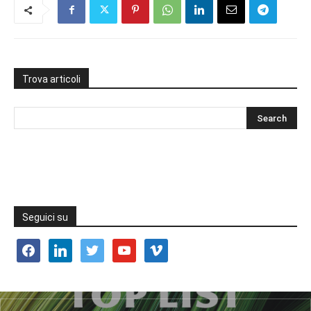
Trova articoli
Seguici su
facebook
linkedin
twitter
youtube
vimeo