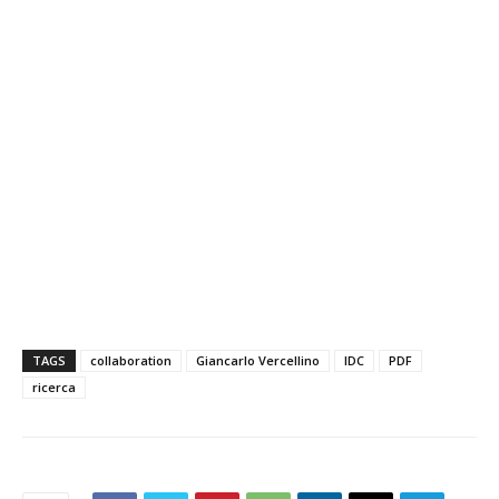
TAGS
collaboration
Giancarlo Vercellino
IDC
PDF
ricerca