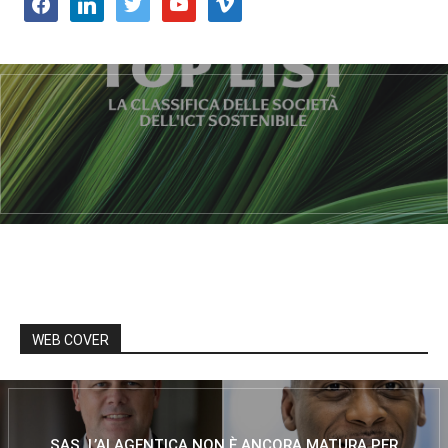
facebook
linkedin
twitter
youtube
vimeo
WEB COVER
SAS, L’AI AGENTICA NON È ANCORA MATURA PER