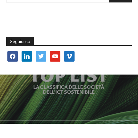
Seguici su
facebook
linkedin
twitter
youtube
vimeo