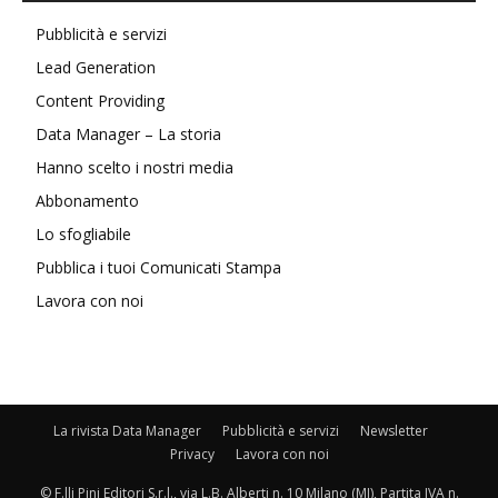
Pubblicità e servizi
Lead Generation
Content Providing
Data Manager – La storia
Hanno scelto i nostri media
Abbonamento
Lo sfogliabile
Pubblica i tuoi Comunicati Stampa
Lavora con noi
La rivista Data Manager
Pubblicità e servizi
Newsletter
Privacy
Lavora con noi
© F.lli Pini Editori S.r.l., via L.B. Alberti n. 10 Milano (MI), Partita IVA n.