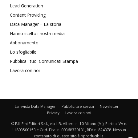
Lead Generation
Content Providing
Data Manager – La storia
Hanno scelto i nostri media
Abbonamento
Lo sfogliabile
Pubblica i tuoi Comunicati Stampa
Lavora con noi
La rivista Data Manager
Pubblicità e servizi
Newsletter
Privacy
Lavora con noi
© F.lli Pini Editori S.r.l., via L.B. Alberti n. 10 Milano (MI), Partita IVA n.
11803500153 e Cod. Fisc. n. 00368320131, REA n. 824378. Nessun
contenuto di questo sito è riproducibile.