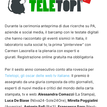
Durante la cerimonia anteprima di due ricerche su PA,
aziende e social media, il barcamp con le testate digitali
che hanno raccontato gli eventi sismici in Italia, il
laboratorio sulla social tv, la prima “pinterview” con
Carmen Lasorella e la plenaria con esperti e
giurati. Registrazione online gratuita ma obbligatoria
Per il sesto anno consecutivo conto alla rovescia per
Teletopi, gli oscar delle web tv italiane.
Il premio è
assegnato da una giuria composta da otto giornalisti,
esperti di nuovi media e critici del mondo della carta
stampata, tv e web:
Alessandra Comazzi
(La Stampa),
Luca De Biase
(Nòva24-Sole24Ore),
Mirella Poggialini
(Avvenire),
Antonio Sofi
(Rai3),
Francesco Soro
(Next-