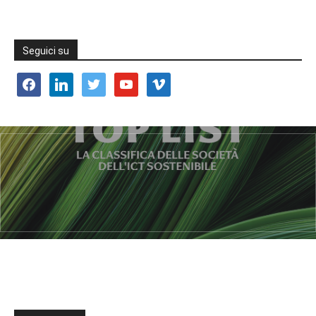
Seguici su
facebook
linkedin
twitter
youtube
vimeo