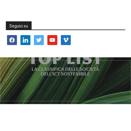
Seguici su
facebook
linkedin
twitter
youtube
vimeo