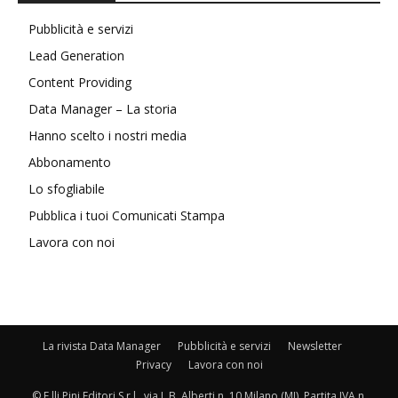
Pubblicità e servizi
Lead Generation
Content Providing
Data Manager – La storia
Hanno scelto i nostri media
Abbonamento
Lo sfogliabile
Pubblica i tuoi Comunicati Stampa
Lavora con noi
La rivista Data Manager
Pubblicità e servizi
Newsletter
Privacy
Lavora con noi
© F.lli Pini Editori S.r.l., via L.B. Alberti n. 10 Milano (MI), Partita IVA n.