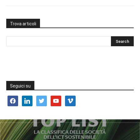
Trova articoli
Seguici su
facebook
linkedin
twitter
youtube
vimeo