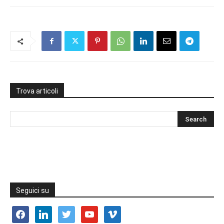
Trova articoli
Seguici su
facebook
linkedin
twitter
youtube
vimeo