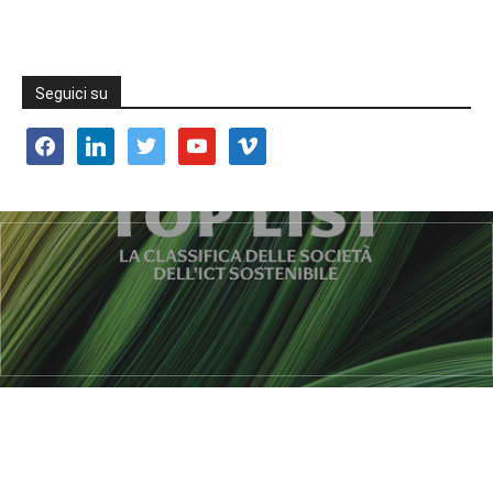
Seguici su
facebook
linkedin
twitter
youtube
vimeo