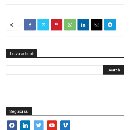
Trova articoli
Seguici su
facebook
linkedin
twitter
youtube
vimeo