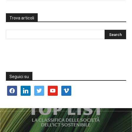
Trova articoli
Seguici su
facebook
linkedin
twitter
youtube
vimeo