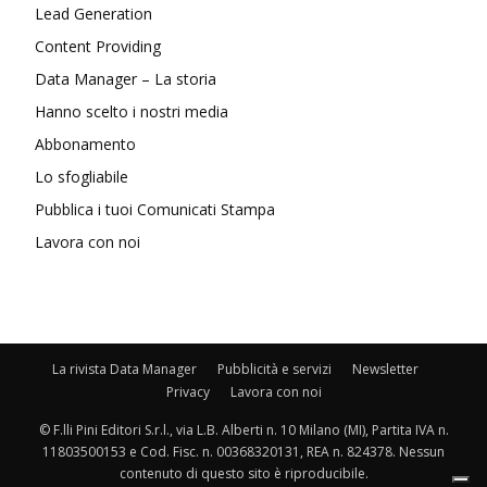
Lead Generation
Content Providing
Data Manager – La storia
Hanno scelto i nostri media
Abbonamento
Lo sfogliabile
Pubblica i tuoi Comunicati Stampa
Lavora con noi
La rivista Data Manager
Pubblicità e servizi
Newsletter
Privacy
Lavora con noi
© F.lli Pini Editori S.r.l., via L.B. Alberti n. 10 Milano (MI), Partita IVA n.
11803500153 e Cod. Fisc. n. 00368320131, REA n. 824378. Nessun
contenuto di questo sito è riproducibile.