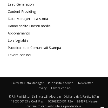
Lead Generation
Content Providing
Data Manager – La storia
Hanno scelto i nostri media
Abbonamento
Lo sfogliabile
Pubblica i tuoi Comunicati Stampa
Lavora con noi
La rivista Data Manager
Pubblicità e servizi
Newsletter
Privacy
Lavora con noi
© F.lli Pini Editori S.r.l., via L.B. Alberti n. 10 Milano (MI), Partita IVA n.
11803500153 e Cod. Fisc. n. 00368320131, REA n. 824378. Nessun
contenuto di questo sito è riproducibile.