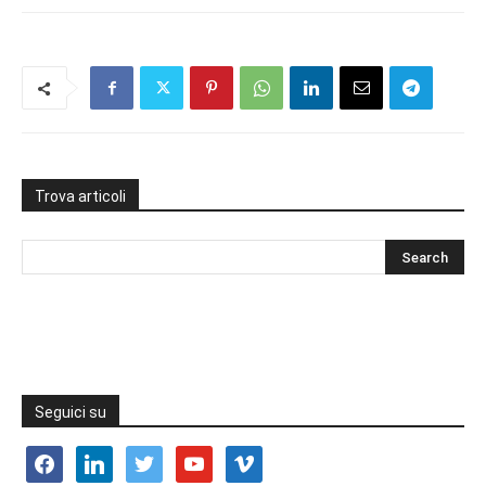
Trova articoli
Seguici su
facebook
linkedin
twitter
youtube
vimeo