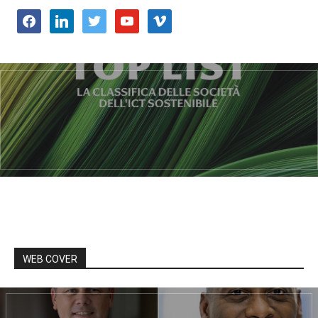
facebook
linkedin
twitter
youtube
vimeo
WEB COVER