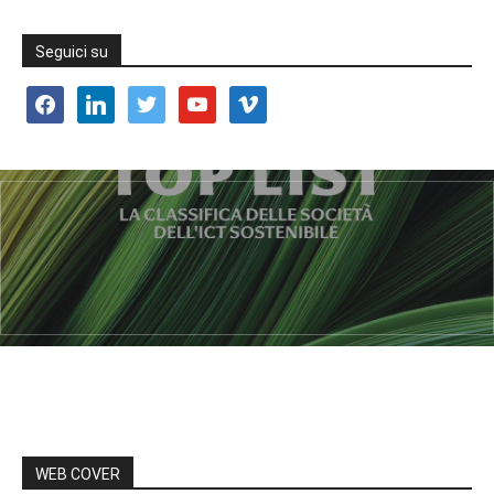
Seguici su
facebook
linkedin
twitter
youtube
vimeo
WEB COVER