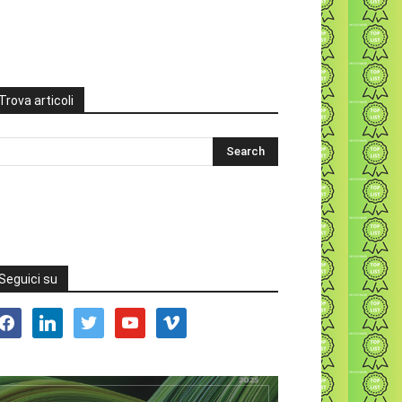
Trova articoli
Seguici su
acebook
linkedin
twitter
youtube
vimeo