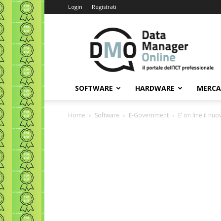
Login
Registrati
Data
Manager
Online
SOFTWARE
HARDWARE
MERC
Home
Software
E-Government
E’ on line il n