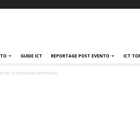
ATO
GUIDE ICT
REPORTAGE POST EVENTO
ICT TO
uovo sito di Lombardia Informatica