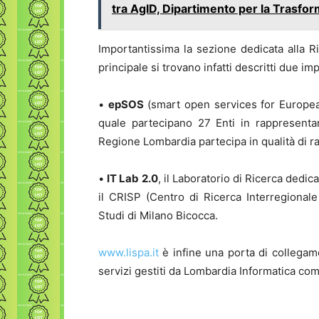
tra AgID, Dipartimento per la Trasfor
Importantissima la sezione dedicata alla 
principale si trovano infatti descritti due im
•
epSOS
(smart open services for European
quale partecipano 27 Enti in rappresentan
Regione Lombardia partecipa in qualità di r
•
IT Lab 2.0
, il Laboratorio di Ricerca dedi
il CRISP (Centro di Ricerca Interregionale p
Studi di Milano Bicocca.
www.lispa.it
è infine una porta di collegam
servizi gestiti da Lombardia Informatica com