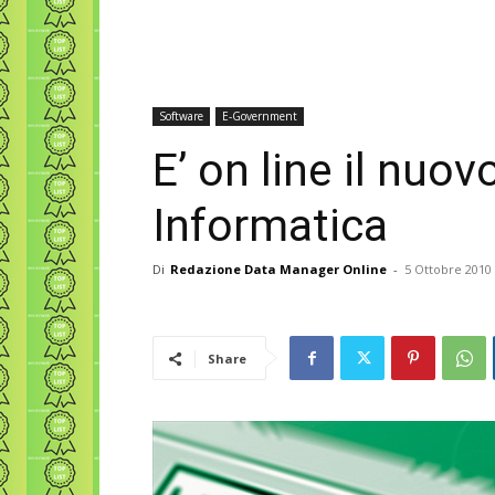
Software
E-Government
E’ on line il nuo
Informatica
Di
Redazione Data Manager Online
-
5 Ottobre 2010
Share