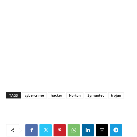
TAGS
cybercrime
hacker
Norton
Symantec
trojan