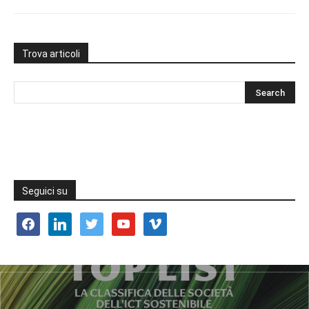
Trova articoli
Seguici su
facebook
linkedin
twitter
youtube
vimeo