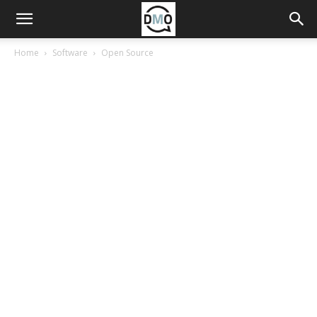
Home
Software
Open Source