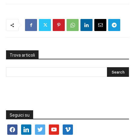
Trova articoli
Seguici su
facebook
linkedin
twitter
youtube
vimeo