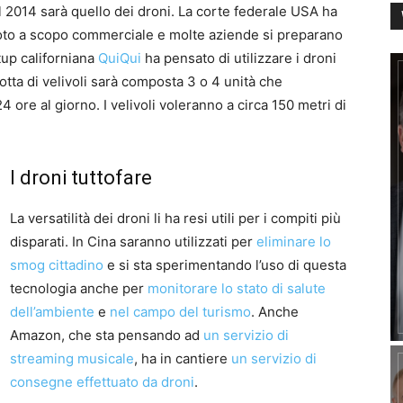
il 2014 sarà quello dei droni. La corte federale USA ha
emoto a scopo commerciale e molte aziende si preparano
rtup californiana
QuiQui
ha pensato di utilizzare i droni
lotta di velivoli sarà composta 3 o 4 unità che
ore al giorno. I velivoli voleranno a circa 150 metri di
I droni tuttofare
La versatilità dei droni li ha resi utili per i compiti più
disparati. In Cina saranno utilizzati per
eliminare lo
smog cittadino
e si sta sperimentando l’uso di questa
tecnologia anche per
monitorare lo stato di salute
dell’ambiente
e
nel campo del turismo
. Anche
Amazon, che sta pensando ad
un servizio di
streaming musicale
, ha in cantiere
un servizio di
consegne effettuato da droni
.