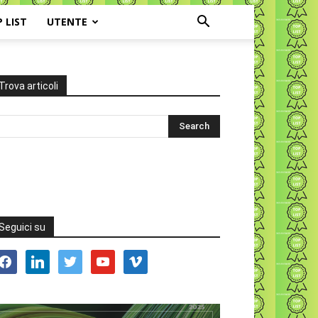
P LIST
UTENTE
Trova articoli
Seguici su
acebook
linkedin
twitter
youtube
vimeo