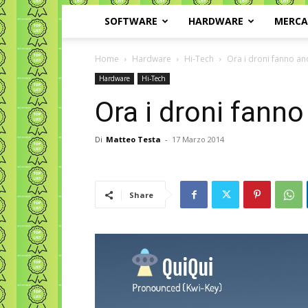
SOFTWARE
HARDWARE
MERC
Home
Hardware
Hi-Tech
Ora i droni fanno anc
Hardware
Hi-Tech
Ora i droni fanno
Di
Matteo Testa
-
17 Marzo 2014
Share