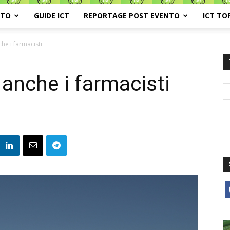
ATO
GUIDE ICT
REPORTAGE POST EVENTO
ICT TO
he i farmacisti
 anche i farmacisti
f