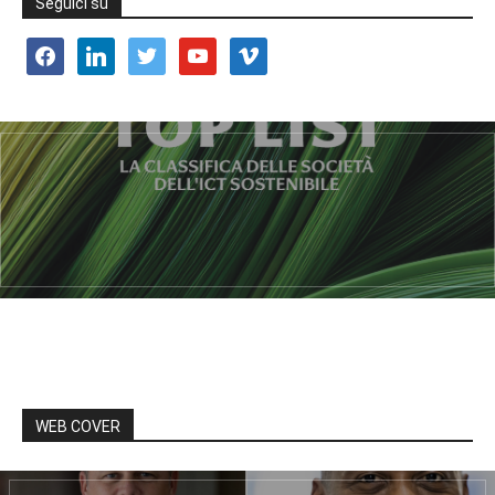
Seguici su
facebook
linkedin
twitter
youtube
vimeo
WEB COVER