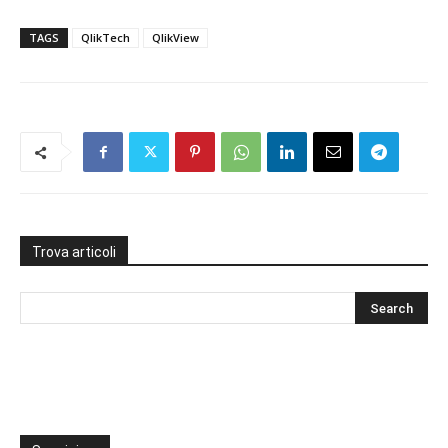
TAGS
QlikTech
QlikView
Trova articoli