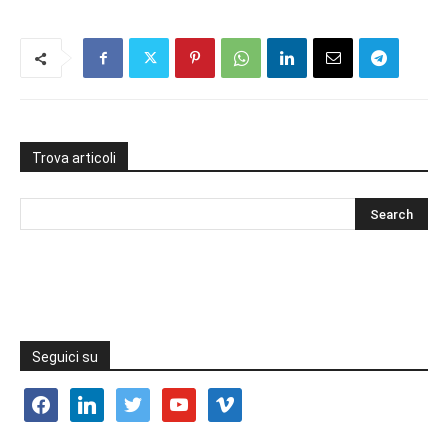
Trova articoli
Seguici su
facebook
linkedin
twitter
youtube
vimeo