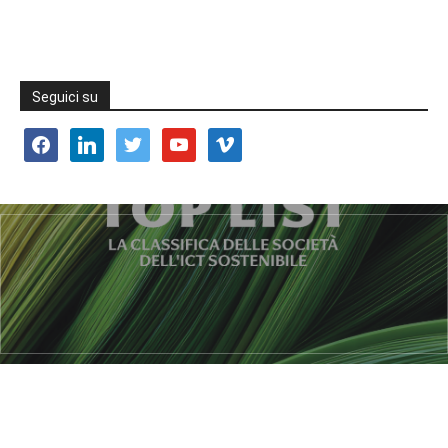
Seguici su
facebook
linkedin
twitter
youtube
vimeo