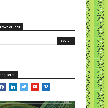
Trova articoli
Seguici su
acebook
linkedin
twitter
youtube
vimeo