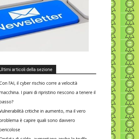
Ultimi articoli della sezione
Con l’AI, il cyber rischio corre a velocità
macchina. I piani di ripristino riescono a tenere il
passo?
Vulnerabilità critiche in aumento, ma il vero
problema è capire quali sono davvero
pericolose
Ondata di caldo, aumentano anche le truffe