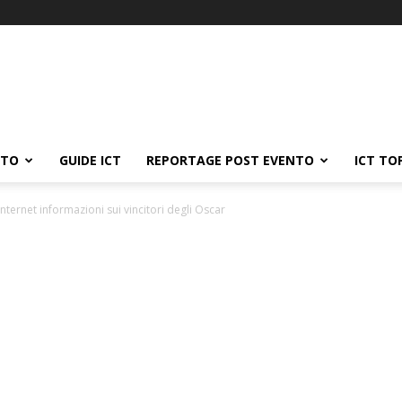
ATO
GUIDE ICT
REPORTAGE POST EVENTO
ICT TO
Internet informazioni sui vincitori degli Oscar