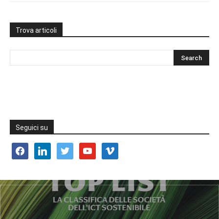
Trova articoli
Seguici su
facebook
linkedin
twitter
youtube
vimeo