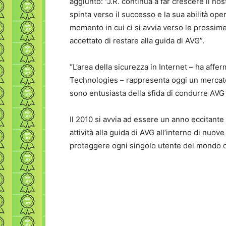
aggiunto: “J.R. continua a far crescere il n
spinta verso il successo e la sua abilità ope
momento in cui ci si avvia verso le prossime 
accettato di restare alla guida di AVG”.
“L’area della sicurezza in Internet – ha affe
Technologies – rappresenta oggi un mercato
sono entusiasta della sfida di condurre AVG
Il 2010 si avvia ad essere un anno eccitante
attività alla guida di AVG all’interno di nuo
proteggere ogni singolo utente del mondo o