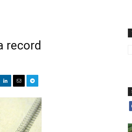
a record
f