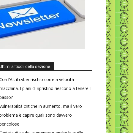
Ultimi articoli della sezione
Con l’AI, il cyber rischio corre a velocità
macchina. I piani di ripristino riescono a tenere il
passo?
Vulnerabilità critiche in aumento, ma il vero
problema è capire quali sono davvero
pericolose
Ondata di caldo, aumentano anche le truffe