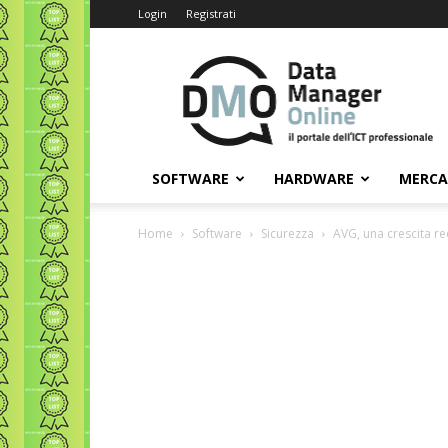
Login
Registrati
Data
Manager
Online
SOFTWARE
HARDWARE
MERC
Home
Software
Sicurezza
AVG, una crescita r