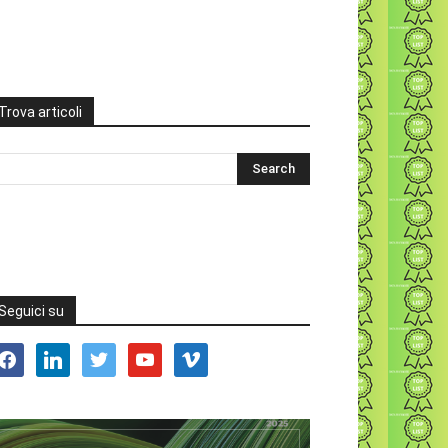
Trova articoli
Seguici su
acebook
linkedin
twitter
youtube
vimeo