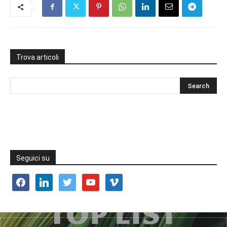
Trova articoli
Seguici su
facebook
linkedin
twitter
youtube
vimeo