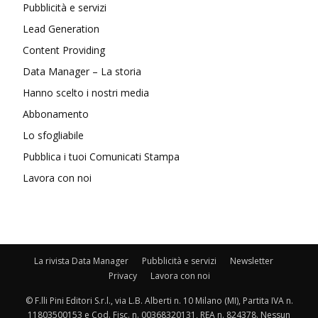
Pubblicità e servizi
Lead Generation
Content Providing
Data Manager – La storia
Hanno scelto i nostri media
Abbonamento
Lo sfogliabile
Pubblica i tuoi Comunicati Stampa
Lavora con noi
La rivista Data Manager
Pubblicità e servizi
Newsletter
Privacy
Lavora con noi
© F.lli Pini Editori S.r.l., via L.B. Alberti n. 10 Milano (MI), Partita IVA n.
11803500153 e Cod. Fisc. n. 00368320131, REA n. 824378. Nessun