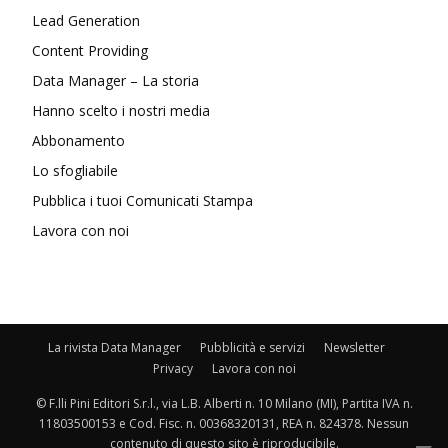
Lead Generation
Content Providing
Data Manager – La storia
Hanno scelto i nostri media
Abbonamento
Lo sfogliabile
Pubblica i tuoi Comunicati Stampa
Lavora con noi
La rivista Data Manager
Pubblicità e servizi
Newsletter
Privacy
Lavora con noi
© F.lli Pini Editori S.r.l., via L.B. Alberti n. 10 Milano (MI), Partita IVA n.
11803500153 e Cod. Fisc. n. 00368320131, REA n. 824378. Nessun
contenuto di questo sito è riproducibile.