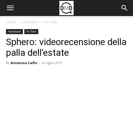
Home
Hardware
Hi-Tech
Hardware
Hi-Tech
Sphero: videorecensione della
palla dell’estate
Di
Antonino Caffo
-
4 Luglio 2013