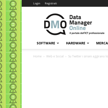
Login
Registrati
Data
Manager
Online
SOFTWARE
HARDWARE
MERC
Home
Web e Social
Su Twitter i siriani aggirano 