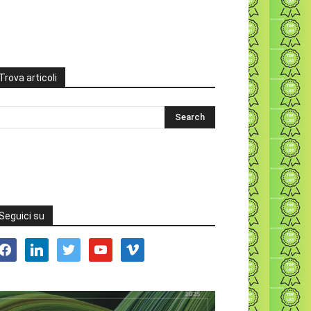
Trova articoli
Seguici su
acebook
linkedin
twitter
youtube
vimeo