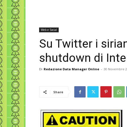
Web e Social
Su Twitter i siria
shutdown di Inte
Di
Redazione Data Manager Online
-
30 Novembre 2
Share