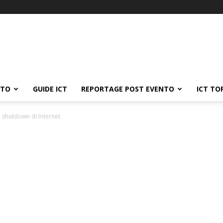
ATO
GUIDE ICT
REPORTAGE POST EVENTO
ICT TO
lo shutdown di Internet