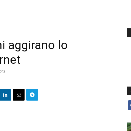
ni aggirano lo
rnet
012
f